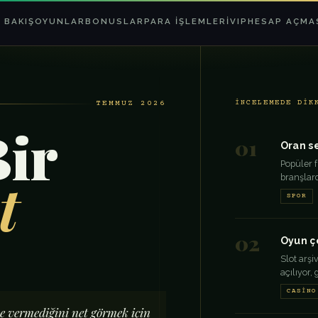
 BAKIŞ
OYUNLAR
BONUSLAR
PARA İŞLEMLERI
VIP
HESAP AÇMA
TEMMUZ 2026
İNCELEMEDE DIK
Bir
01
Oran s
Popüler f
t
branşlard
SPOR
02
Oyun çe
Slot arşi
açılıyor
CASINO
ne vermediğini net görmek için