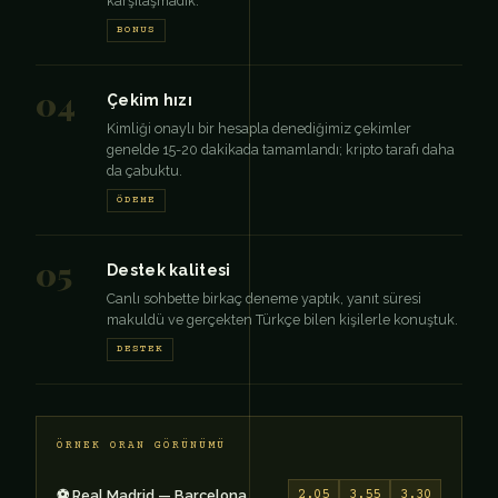
karşılaşmadık.
BONUS
04
Çekim hızı
Kimliği onaylı bir hesapla denediğimiz çekimler
genelde 15-20 dakikada tamamlandı; kripto tarafı daha
da çabuktu.
ÖDEME
05
Destek kalitesi
Canlı sohbette birkaç deneme yaptık, yanıt süresi
makuldü ve gerçekten Türkçe bilen kişilerle konuştuk.
DESTEK
ÖRNEK ORAN GÖRÜNÜMÜ
⚽ Real Madrid — Barcelona
2.05
3.55
3.30