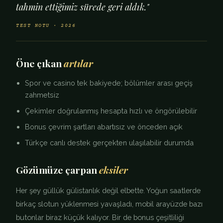
tahmin ettiğimiz sürede geri aldık."
TEST NOTU · 2026
Öne çıkan
artılar
Spor ve casino tek bakiyede; bölümler arası geçiş
zahmetsiz
Çekimler doğrulanmış hesapta hızlı ve öngörülebilir
Bonus çevrim şartları abartısız ve önceden açık
Türkçe canlı destek gerçekten ulaşılabilir durumda
Gözümüze çarpan
eksiler
Her şey güllük gülistanlık değil elbette. Yoğun saatlerde
birkaç slotun yüklenmesi yavaşladı, mobil arayüzde bazı
butonlar biraz küçük kalıyor. Bir de bonus çeşitliliği