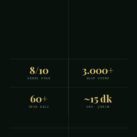
8/10
3.000+
GENEL PUAN
SLOT OYUNU
60+
~15 dk
SPOR DALI
ORT. ÇEKIM