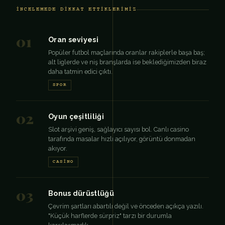
İNCELEMEDE DIKKAT ETTIKLERIMIZ
01
Oran seviyesi
Popüler futbol maçlarında oranlar rakiplerle başa baş;
alt liglerde ve niş branşlarda ise beklediğimizden biraz
daha tatmin edici çıktı.
SPOR
02
Oyun çeşitliliği
Slot arşivi geniş, sağlayıcı sayısı bol. Canlı casino
tarafında masalar hızlı açılıyor, görüntü donmadan
akıyor.
CASINO
03
Bonus dürüstlüğü
Çevrim şartları abartılı değil ve önceden açıkça yazılı.
"Küçük harflerde sürpriz" tarzı bir durumla