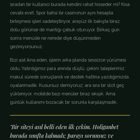
sıradan bir kullanıcı burada kendini rahat hisseder mi? Kısa
cevabı evet. Spor bahsi ile casinonun aynı hesapta
birleşmesi işleri sadeleştiriyor, arayüz ilk bakışta biraz
dolu görünse de mantığı çabuk oturuyor. Birkaç gün
sonra menüde ne nerede diye düşünmeden
geziniyorsunuz.
Bizi asıl ikna eden, işlerin arka planda sessizce yürümesi
oldu. Yatırdığımız para anında düştü, çekim taleplerimiz
makul sürede sonuçlandı ve destek hattına yazdığımızda
oyalanmadık. Kusursuz demiyoruz; ara sıra bir slot geç
yükleniyor, mobilde bazı menüler biraz sıkışık. Ama
günlük kullanımı bozacak bir sorunla karşılaşmadık.
"Bir siteyi asıl belli eden ilk çekim. Holiganbet
burada sınıfta kalmadı; parayı sorunsuz ve