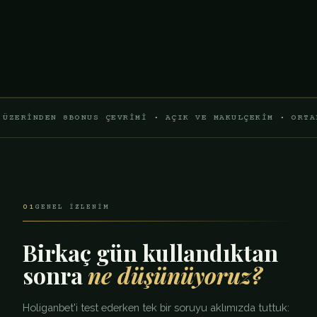
DEN 8
BONUS ÇEVRIMI
·
AÇIK VE MAKUL
ÇEKIM
·
ORTALAMA 15
01
GENEL İZLENIM
Birkaç gün kullandıktan
sonra
ne düşünüyoruz?
Holiganbet'i test ederken tek bir soruyu aklımızda tuttuk: