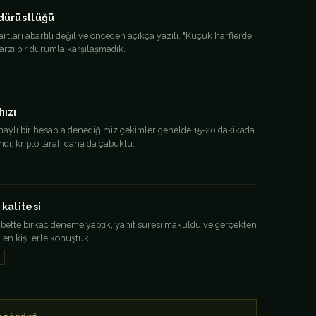
dürüstlüğü
rtları abartılı değil ve önceden açıkça yazılı. "Küçük harflerde
tarzı bir durumla karşılaşmadık.
hızı
onaylı bir hesapla denediğimiz çekimler genelde 15-20 dakikada
ı; kripto tarafı daha da çabuktu.
kalitesi
hbette birkaç deneme yaptık, yanıt süresi makuldü ve gerçekten
len kişilerle konuştuk.