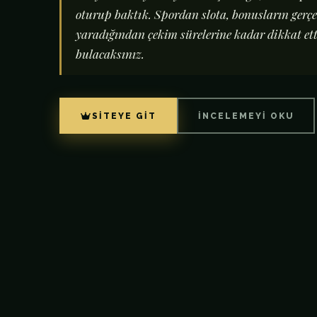
oturup baktık. Spordan slota, bonusların gerçe
yaradığından çekim sürelerine kadar dikkat ett
bulacaksınız.
SITEYE GIT
İNCELEMEYI OKU