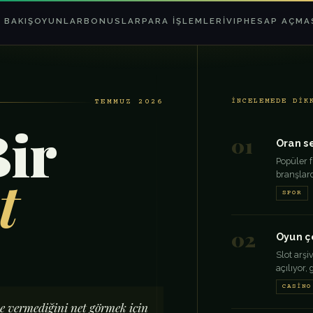
 BAKIŞ
OYUNLAR
BONUSLAR
PARA İŞLEMLERI
VIP
HESAP AÇMA
TEMMUZ 2026
İNCELEMEDE DIK
Bir
01
Oran s
Popüler f
t
branşlard
SPOR
02
Oyun çe
Slot arşi
açılıyor
CASINO
ne vermediğini net görmek için