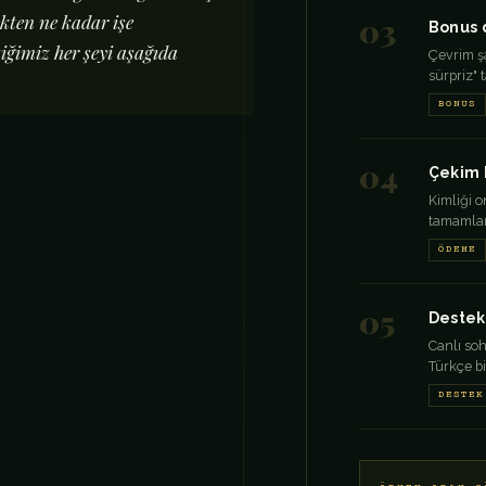
kten ne kadar işe
03
Bonus 
iğimiz her şeyi aşağıda
Çevrim şa
sürpriz" 
BONUS
04
Çekim 
Kimliği 
tamamland
ÖDEME
05
Destek 
Canlı so
Türkçe bi
DESTEK