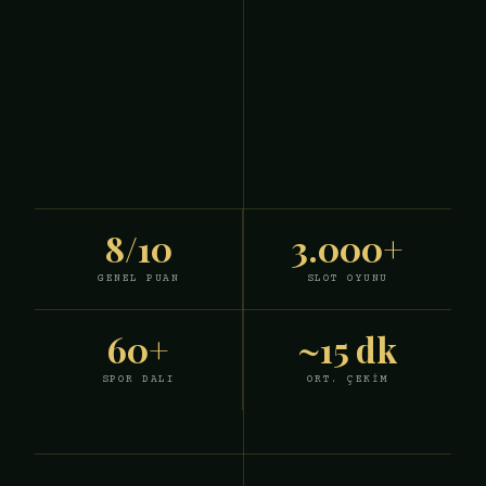
8/10
3.000+
GENEL PUAN
SLOT OYUNU
60+
~15 dk
SPOR DALI
ORT. ÇEKIM