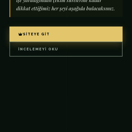
dikkat ettiğimiz her şeyi aşağıda bulacaksınız.
SITEYE GIT
İNCELEMEYI OKU