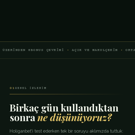
NDEN 8
BONUS ÇEVRIMI
·
AÇIK VE MAKUL
ÇEKIM
·
ORTALAMA 1
01
GENEL İZLENIM
Birkaç gün kullandıktan
sonra
ne düşünüyoruz?
Holiganbet'i test ederken tek bir soruyu aklımızda tuttuk: