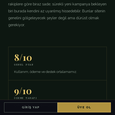
rakiplere göre biraz sade; sürekli yeni kampanya bekleyen
biri burada kendini az uyarılmış hissedebilir. Bunlar sitenin
genelini gölgeleyecek şeyler değil ama dürüst olmak
gerekiyor.
8/10
GENEL PUAN
Kullanım, ödeme ve destek ortalamamız.
9/10
ÖDEME TARAFI
Çekim hızı ve yöntem çeşitliliği en güçlü yanı.
GIRIŞ YAP
ÜYE OL