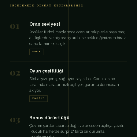
İNCELEMEDE DIKKAT ETTIKLERIMIZ
01
Oran seviyesi
Popüler futbol maçlarında oranlar rakiplerle başa baş;
alt liglerde ve niş branşlarda ise beklediğimizden biraz
daha tatmin edici çıktı.
SPOR
02
Oyun çeşitliliği
Slot arşivi geniş, sağlayıcı sayısı bol. Canlı casino
tarafında masalar hızlı açılıyor, görüntü donmadan
akıyor.
CASINO
03
Bonus dürüstlüğü
Çevrim şartları abartılı değil ve önceden açıkça yazılı.
"Küçük harflerde sürpriz" tarzı bir durumla