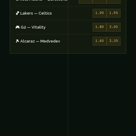
🏀 Lakers — Celtics
1.90
1.95
🎮 G2 — Vitality
1.80
2.00
🎾 Alcaraz — Medvedev
1.60
2.35