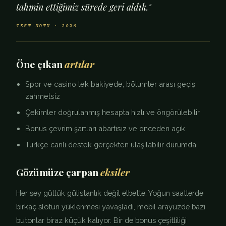
tahmin ettiğimiz sürede geri aldık."
TEST NOTU · 2026
Öne çıkan
artılar
Spor ve casino tek bakiyede; bölümler arası geçiş
zahmetsiz
Çekimler doğrulanmış hesapta hızlı ve öngörülebilir
Bonus çevrim şartları abartısız ve önceden açık
Türkçe canlı destek gerçekten ulaşılabilir durumda
Gözümüze çarpan
eksiler
Her şey güllük gülistanlık değil elbette. Yoğun saatlerde
birkaç slotun yüklenmesi yavaşladı, mobil arayüzde bazı
butonlar biraz küçük kalıyor. Bir de bonus çeşitliliği