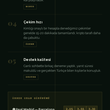
karşılaşmadık.
BONUS
04
Çekim hızı
Kimliği onaylı bir hesapla denediğimiz çekimler
genelde 15-20 dakikada tamamlandı; kripto tarafı daha
da çabuktu.
ÖDEME
05
Destek kalitesi
Canlı sohbette birkaç deneme yaptık, yanıt süresi
makuldü ve gerçekten Türkçe bilen kişilerle konuştuk.
DESTEK
ÖRNEK ORAN GÖRÜNÜMÜ
⚽ Real Madrid — Barcelona
2.05
3.55
3.30